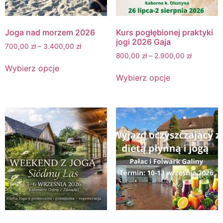
Joga nad morzem 2026
Kurs pogłębionej praktyki
jogi 2026 Gaja
700,00
zł
–
3.400,00
zł
800,00
zł
–
2.900,00
zł
Wybierz opcje
Wybierz opcje