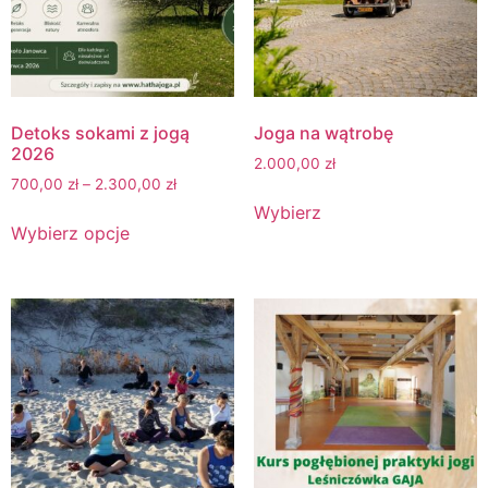
Detoks sokami z jogą
Joga na wątrobę
2026
2.000,00
zł
700,00
zł
–
2.300,00
zł
Wybierz
Wybierz opcje