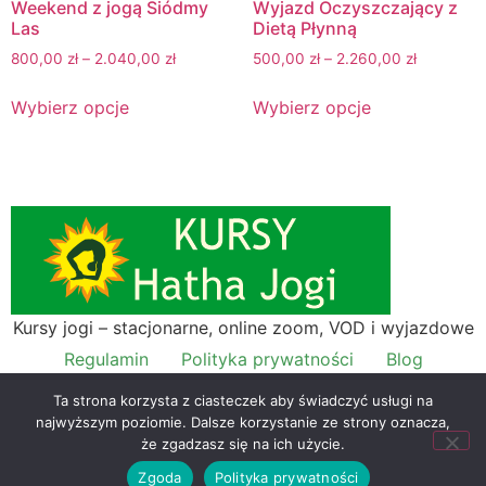
Weekend z jogą Siódmy
Wyjazd Oczyszczający z
Las
Dietą Płynną
800,00
zł
–
2.040,00
zł
500,00
zł
–
2.260,00
zł
Wybierz opcje
Wybierz opcje
Kursy jogi – stacjonarne, online zoom, VOD i wyjazdowe
Regulamin
Polityka prywatności
Blog
Kontakt
Zapisy
Moje konto
Ta strona korzysta z ciasteczek aby świadczyć usługi na
najwyższym poziomie. Dalsze korzystanie ze strony oznacza,
Omśrodek Hatha Jogi Leszek Kawa, ul. Świętokrzyska
że zgadzasz się na ich użycie.
31/33a, 4p., 00-049 Warszawa, NIP: 9211636018 2021-
Zgoda
Polityka prywatności
2026 © All rights reserved